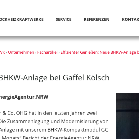
OCKHEIZKRAFTWERKE
SERVICE
REFERENZEN
KONTAK
KWK
›
Unternehmen
›
Fachartikel
›
Effizienter Genießen: Neue BHKW-Anlage be
 BHKW-Anlage bei Gaffel Kölsch
EnergieAgentur.NRW
r & Co. OHG hat in den letzten Jahren zwei
: Die Zusammenlegung und Modernisierung von
WK-Anlage mit unserem BHKW-Kompaktmodul GG
es Monats“ Bericht der EnergieAgentur.NRW