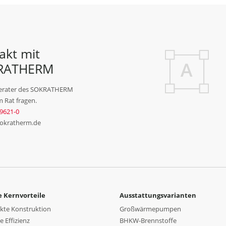
akt mit
RATHERM
erater des SOKRATHERM
 Rat fragen.
9621-0
sokratherm.de
 Kernvorteile
Ausstattungsvarianten
te Konstruktion
Großwärmepumpen
 Effizienz
BHKW-Brennstoffe