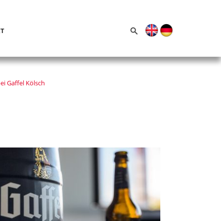
SUCHE
T
NACH:
i Gaffel Kölsch