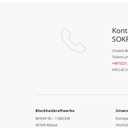
Kont
SOK
Unsere B
Teams um
+49 5221.
info|at|
Blockheizkraftwerke
Unsere
BHKW 50 – 1.000 kW
Kompak
50 kW-Klasse
Höchste