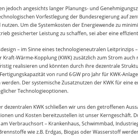
en jedoch angesichts langer Planungs- und Genehmigungszei
technologischen Vorfestlegung der Bundesregierung auf zent
l nutzen. Um die Systemkosten der Energiewende zu minimi
ieb gesicherter Leistung zu schaffen, sei aber eine effizien
design – im Sinne eines technologieneutralen Leitprinzips
r Kraft-Wärme-Kopplung (KWK) zusätzlich zum Strom auch 
ristig realisieren und könnten durch ihre dezentrale Strukt
Fertigungskapazität von rund 6 GW pro Jahr für KWK-Anlagen
n werden. Der systemische Zusatznutzen der KWK für eine 
öglicher Technologieoptionen.
r dezentralen KWK schließen wir uns den getroffenen Aussa
ionen und Kosten bereitzustellen ist unser Kerngeschäft. D
 am Verbrauchsort – Krankenhaus, Schwimmbad, Industriegeb
ennstoffe wie z.B. Erdgas, Biogas oder Wasserstoff werden 