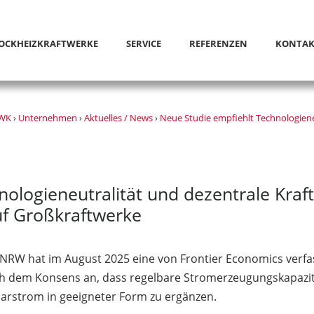
OCKHEIZKRAFTWERKE
SERVICE
REFERENZEN
KONTAK
KWK
›
Unternehmen
›
Aktuelles / News
›
Neue Studie empfiehlt Technologien
nologieneutralität und dezentrale Kr
auf Großkraftwerke
RW hat im August 2025 eine von Frontier Economics verfass
zlich dem Konsens an, dass regelbare Stromerzeugungskapaz
arstrom in geeigneter Form zu ergänzen.