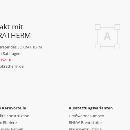
akt mit
RATHERM
erater des SOKRATHERM
 Rat fragen.
9621-0
sokratherm.de
 Kernvorteile
Ausstattungsvarianten
te Konstruktion
Großwärmepumpen
 Effizienz
BHKW-Brennstoffe
ssiger Betrieb
Brennwertnutzung