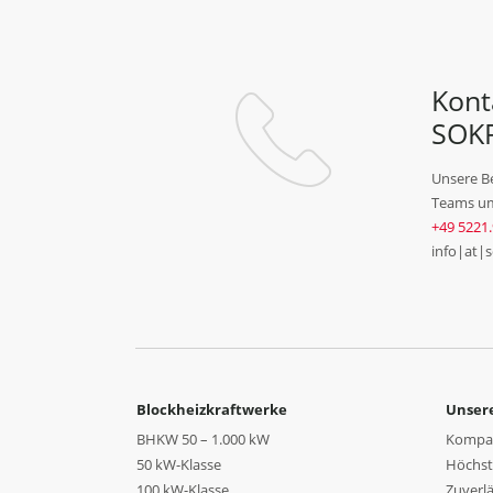
Kont
SOK
Unsere B
Teams um
+49 5221.
info|at|
Blockheizkraftwerke
Unsere
BHKW 50 – 1.000 kW
Kompak
50 kW-Klasse
Höchste
100 kW-Klasse
Zuverlä